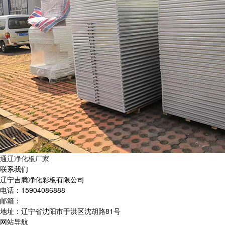
通辽净化板厂家
联系我们
辽宁吉腾净化彩板有限公司
电话：15904086888
邮箱：
地址：辽宁省沈阳市于洪区沈胡路81号
网站导航